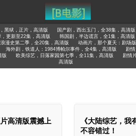
，黑狱，正片，高清版
国产剧，西出玉门，全38集，高清版
，更新至22集，高清版
韩国剧，半边谎言，全1集，高清版
浪漫史第二季，全20集，高清版
动画片，那个夏天：剧场
海外剧，铁道人：1984博帕尔事件，全4集，高清版
剧情
清版
欧美综艺，日落家园第七季，全11集，高清版
剧情
高清版
正片高清版震撼上
《大陆综艺，我
不容错过！