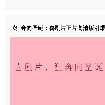
《狂奔向圣诞：喜剧片正片高清版引