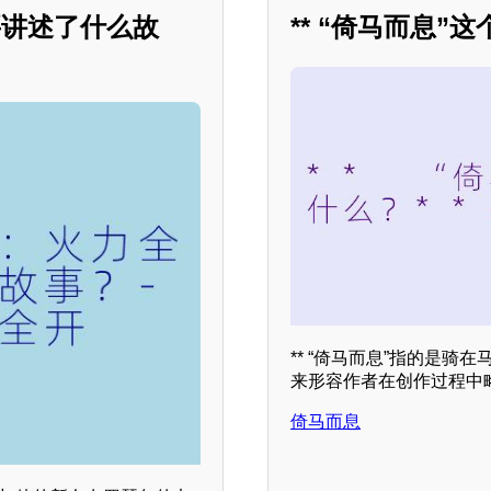
要讲述了什么故
** “倚马而息”
** “倚马而息”指的是
来形容作者在创作过程中
倚马而息