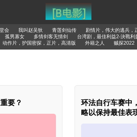
堂会
我叫赵吴狄
青莲剑仙传
剧情片，伟大的逃兵，
孤男寡女
多情剑客无情剑
台湾剧，最佳利益2-決戰利
动作片，护国密探，正片，高清版
外籍之人
贼探2022
分重要？
环法自行车赛中
略以保持最佳表现？