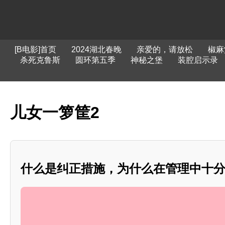
[B电影]首页
2024湖北春晚
亲爱的，请放松
椒麻
杀死克鲁斯
圆环第五季
神秘之堡
装腔启示录
儿女一箩筐2
什么是纠正措施，为什么在管理中十