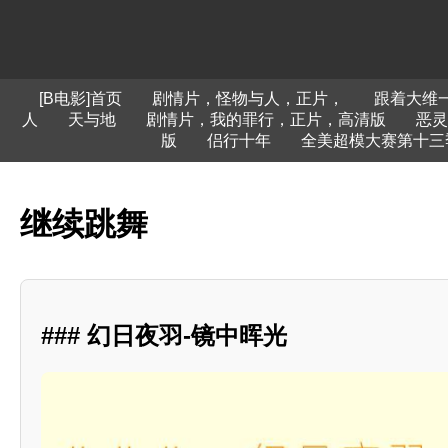
[B电影]首页
剧情片，怪物与人，正片，
跟着大维
人
天与地
剧情片，我的罪行，正片，高清版
恶灵
版
侣行十年
全美超模大赛第十三
继续跳舞
### 幻日夜羽-镜中晖光