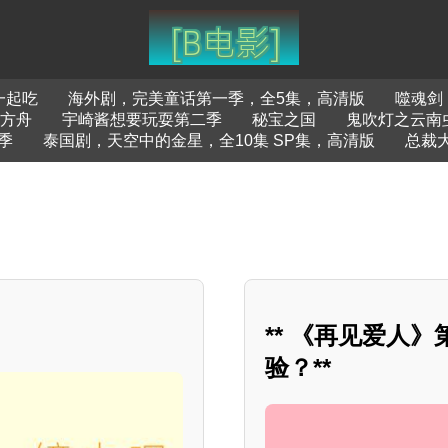
一起吃
海外剧，完美童话第一季，全5集，高清版
噬魂剑
方舟
宇崎酱想要玩耍第二季
秘宝之国
鬼吹灯之云南
季
泰国剧，天空中的金星，全10集 SP集，高清版
总裁
** 《再见爱人
验？**