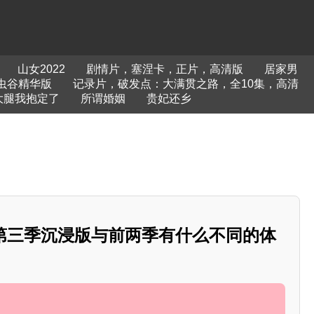
山女2022
剧情片，塞涅卡，正片，高清版
居家男
虫谷精华版
记录片，破发点：大满贯之路，全10集，高清
大腿我抱定了
所谓婚姻
贵妃还乡
》第三季沉浸版与前两季有什么不同的体