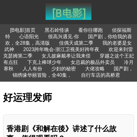
[B电影]首页
黑石岭怪谈
看你往哪跑
侦探福斯
特
心语阳光
很高兴遇见·你
国产剧，你给我的喜
欢，全28集，高清版
佳偶天成第二季
我的老婆是女
武神
2023跨年晚会-浙江卫视美好跨年夜
欢迎来到雷
克瑟姆第二季
女儿披麻戴孝让我来偿
穿越之这个王妃
有点狂
下克上棒球少年
女总裁的极品外卖员
冷月
寒秋
人人有份
少妇的秘密
大佬攻略
国产剧，
锦绣缘华丽冒险，全40集，
自行车店的高桥君
好运理发师
香港剧《和解在後》讲述了什么故