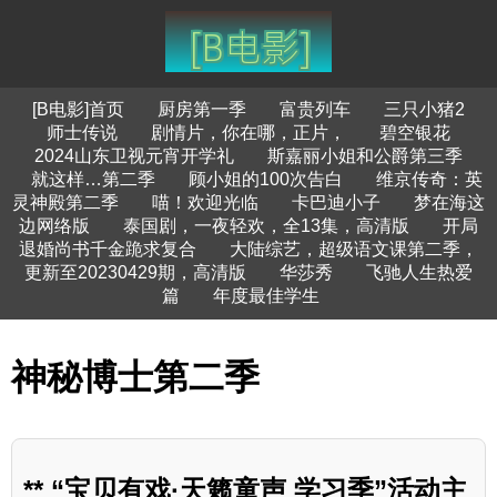
[B电影]首页
厨房第一季
富贵列车
三只小猪2
师士传说
剧情片，你在哪，正片，
碧空银花
2024山东卫视元宵开学礼
斯嘉丽小姐和公爵第三季
就这样…第二季
顾小姐的100次告白
维京传奇：英
灵神殿第二季
喵！欢迎光临
卡巴迪小子
梦在海这
边网络版
泰国剧，一夜轻欢，全13集，高清版
开局
退婚尚书千金跪求复合
大陆综艺，超级语文课第二季，
更新至20230429期，高清版
华莎秀
飞驰人生热爱
篇
年度最佳学生
神秘博士第二季
** “宝贝有戏·天籁童声 学习季”活动主