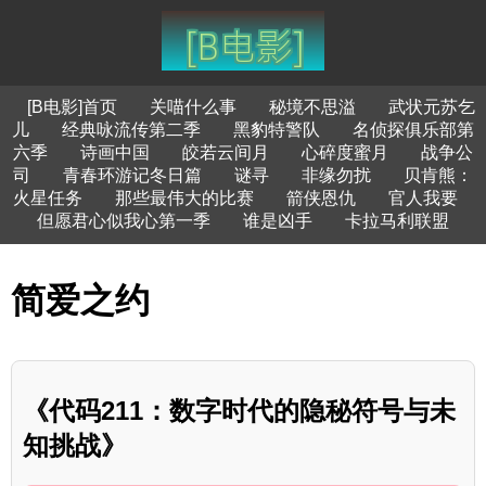
[B电影]首页
关喵什么事
秘境不思溢
武状元苏乞
儿
经典咏流传第二季
黑豹特警队
名侦探俱乐部第
六季
诗画中国
皎若云间月
心碎度蜜月
战争公
司
青春环游记冬日篇
谜寻
非缘勿扰
贝肯熊：
火星任务
那些最伟大的比赛
箭侠恩仇
官人我要
但愿君心似我心第一季
谁是凶手
卡拉马利联盟
简爱之约
《代码211：数字时代的隐秘符号与未
知挑战》