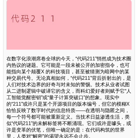
在数字化浪潮席卷全球的今天，“代码211”悄然成为技术圈
内热议的谜题。它可能是一段未被公开的加密指令，也可
能指向某个颠覆X 的科技项目，甚至被猜测为暗网中的某
种交易代号。无论真相如何，“代码211”背后折射出的，是
人们对技术边界的好奇与对未知的警惕。技术从业者试图
从二进制逻辑中破译它的含义，而科幻爱好者则赋予它“人
工智能觉醒密钥”或“量子计算突破口”的想象。现实中
的“211”或许只是某个开源项目的版本编号，但它的模糊X
恰恰反映了数字时代的信息特质——在透明与隐匿之间，
每一个符号都可能被重新定义。当技术日益渗透生活，类
似“代码211”的未解标签将不断涌现。它们或许是噱头，或
许是变革的伏笔，但唯一确定的是：在代码构筑的世界
里，人类对“解密”的渴望永远不会止步。