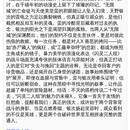
讨，在千禧年初的动漫史上留下了璀璨的印记。“无限
城”的亡命徒与天使美堂蛮的邪眼能让人坠入幻境，天野银
次的雷电之力足以撕裂钢铁，但真正吸引观众的，是他们
截然相反却互补的灵魂。蛮的冷酷背后藏着对过去的执
念，银次的阳光之下是渴望归属的孤独。当两人从“无限
城”的深渊爬出，他们的契约不仅是生意伙伴，更是对彼此
伤痕的救赎。每一次任务，都是对人X 善恶的拷问——比
如“赤尸藏人”的疯狂，或“工藤卑弥呼”的悲剧，都成为映照
主角成长的镜子。暴力美学的浪漫化表达《闪灵二人组》
的战斗场面充满夸张的肢体语言与异能对决，但真正打动
人的是它对“失去与挽回”主题的诠释。无论是夺回客户的
珍贵物品，还是揭开自己身世的谜团，故事始终围绕“守
护”展开。即便在血腥与背叛中，蛮与银次用拳头证明：信
任可以斩断宿命。这种在黑暗中寻找光明的叙事，让作品
超越了单纯的冒险题材。结语：不灭的搭档传说二十年过
去，“闪灵二人组”的魅力仍未褪X 。它像一首关于友情的
狂想曲，提醒着我们：真正的强大，或许始于两个背靠背
战斗的身影。当蛮点燃香烟、银次扬起笑容时，观众看到
的不仅是英雄，更是两个在破碎世界里互相拼凑完整的普
通人。