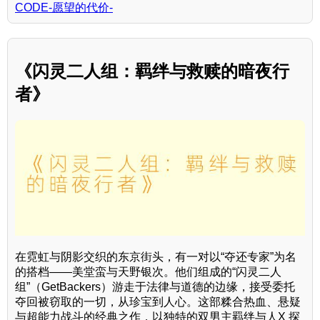
CODE-愿望的代价-
《闪灵二人组：羁绊与救赎的暗夜行
者》
在霓虹与阴影交织的东京街头，有一对以“夺还专家”为名
的搭档——美堂蛮与天野银次。他们组成的“闪灵二人
组”（GetBackers）游走于法律与道德的边缘，接受委托
夺回被窃取的一切，从珍宝到人心。这部糅合热血、悬疑
与超能力战斗的经典之作，以独特的双男主羁绊与人X 探