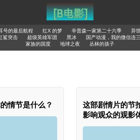
耳号的最后航程
红X 的梦
辛普森一家第二十六季
异
红鲨突击
超级英雄军团
黑冰
国产动漫，我的微信连三
家族的国度
地球之夜
丛林的孩子
你的情节是什么？
这部剧情片的节
影响观众的观影