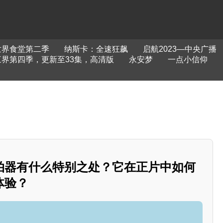
世界食堂第二季
纳斯卡：全速狂飙
启航2023—中央广播
界第四季，更新至33集，高清版
永安梦
一点小信仰
拍器有什么特别之处？它在正片中如何
体验？