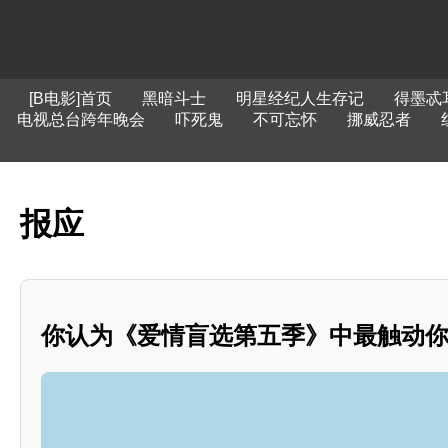
[B电影]首页
黑暗斗士
明星经纪人生存记
得墨忒
电视总台跨年晚会
吓死鬼
不可忘怀
挪威忍者
报应
你认为《爱情盲选第五季》中最触动