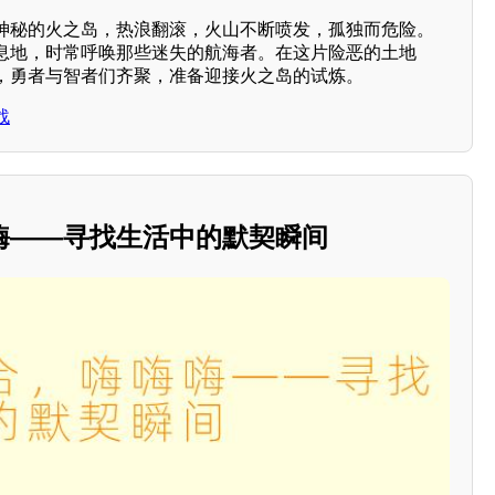
神秘的火之岛，热浪翻滚，火山不断喷发，孤独而危险。
息地，时常呼唤那些迷失的航海者。在这片险恶的土地
，勇者与智者们齐聚，准备迎接火之岛的试炼。
战
嗨——寻找生活中的默契瞬间