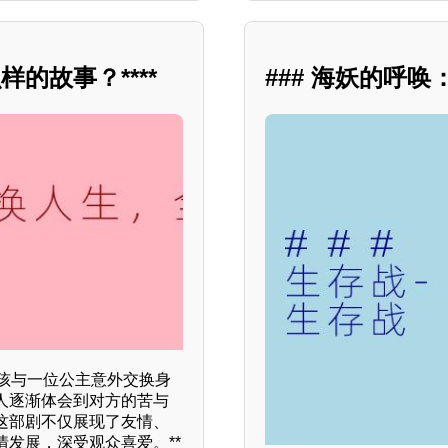
的故事？****
### 海妖的呼
孩与一位公主意外交换身
人逐渐体会到对方的苦与
这部剧不仅展现了友情、
发展，深受观众喜爱。**