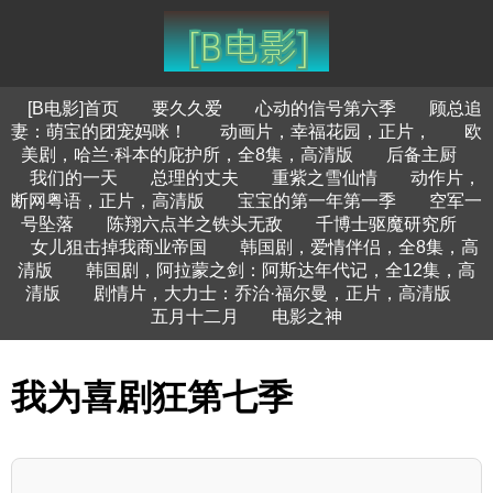
[B电影]首页
要久久爱
心动的信号第六季
顾总追
妻：萌宝的团宠妈咪！
动画片，幸福花园，正片，
欧
美剧，哈兰·科本的庇护所，全8集，高清版
后备主厨
我们的一天
总理的丈夫
重紫之雪仙情
动作片，
断网粤语，正片，高清版
宝宝的第一年第一季
空军一
号坠落
陈翔六点半之铁头无敌
千博士驱魔研究所
女儿狙击掉我商业帝国
韩国剧，爱情伴侣，全8集，高
清版
韩国剧，阿拉蒙之剑：阿斯达年代记，全12集，高
清版
剧情片，大力士：乔治·福尔曼，正片，高清版
五月十二月
电影之神
我为喜剧狂第七季