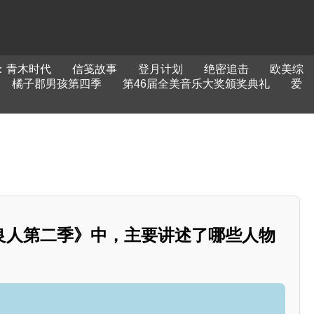
：青木时代
信笺故事
登月计划
绝密追击
欧美综
橘子郡男孩第四季
第46届全美音乐大奖颁奖典礼
爱
良人第二季》中，主要讲述了哪些人物