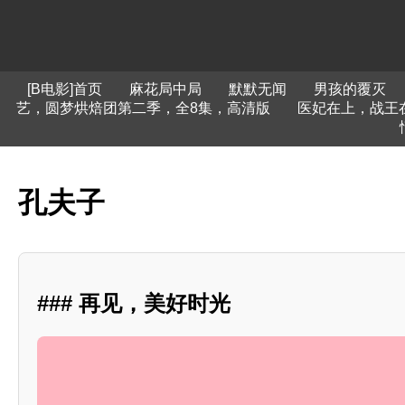
[B电影]首页
麻花局中局
默默无闻
男孩的覆灭
艺，圆梦烘焙团第二季，全8集，高清版
医妃在上，战王
孔夫子
### 再见，美好时光