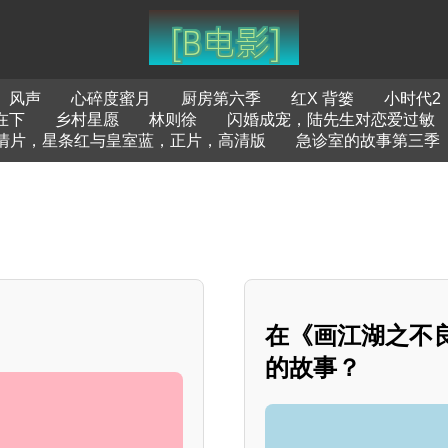
风声
心碎度蜜月
厨房第六季
红X 背篓
小时代2
在下
乡村星愿
林则徐
闪婚成宠，陆先生对恋爱过敏
情片，星条红与皇室蓝，正片，高清版
急诊室的故事第三季
在《画江湖之不
的故事？