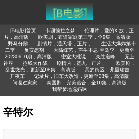
[B电影]首页
卡珊德拉之梦
伦理片，爱的X 放，正
片，高清版
欧美剧，布道家庭第三季，全9集，高清版
野马分鬃
剧情片，通天塔，正片，
生活大爆炸第十
二季
反安慰剂
大陆综艺，声生不息·宝岛季，更新至
20230610期，高清版
密室大桃说
决胜巅峰
无上
神座
抢钱大作战
剧情片，德九，正片，
欧美剧，
乱世微光，更新至08集，高清版
我的街区：弗里瑞吉
开夜车
记录片，旧车大改造，更新至03集，高清版
间谍过家家
泰国剧，完美贴合，全10集，高清版
我帮爹地选妈咪
辛特尔