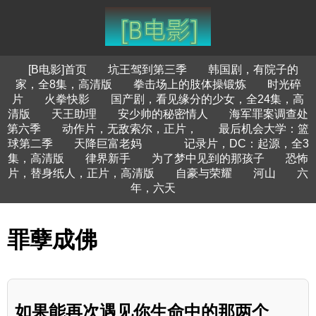
[B电影]首页
坑王驾到第三季
韩国剧，有院子的
家，全8集，高清版
拳击场上的肢体操锻炼
时光碎
片
火拳快影
国产剧，看见缘分的少女，全24集，高
清版
天王助理
安少帅的秘密情人
海军罪案调查处
第六季
动作片，无敌索尔，正片，
最后机会大学：篮
球第二季
天降巨富老妈
记录片，DC：起源，全3
集，高清版
律界新手
为了梦中见到的那孩子
恐怖
片，替身纸人，正片，高清版
自豪与荣耀
河山
六
年，六天
罪孽成佛
如果能再次遇见你生命中的那两个