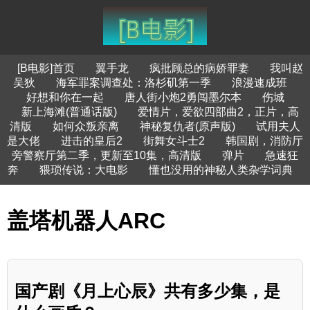
[B电影]首页
翼手龙
疯批顾总的病娇罪妻
我叫赵
吴狄
海军罪案调查处：洛杉矶第一季
浪漫速成班
好想和你在一起
唐人街小炮2勇闯墨尔本
伤城
新上海滩(普通话版)
爱情片，爱欲四部曲2，正片，高
清版
如何众叛亲离
神秘复仇者(原声版)
试用夫人
是大佬
进击的皇后2
街舞女斗士2
韩国剧，消防厅
旁警察厅第二季，更新至10集，高清版
弹片
急速狂
奔
猥琐传说：大电影
懂也没用的神秘人类杂学词典
盖塔机器人ARC
国产剧《月上心辰》共有多少集，是