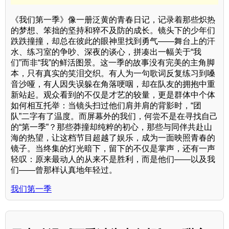
《我们第一季》像一册泛黄的青春日记，记录着那些炽热
的梦想、笨拙的坚持和猝不及防的成长。镜头下的少年们
跌跌撞撞，却总在彼此的眼神里找到勇气——舞台上的汗
水、练习室的争吵、深夜的谈心，拼凑出一幅关于“我
们”而非“我”的鲜活图景。这一季的故事没有完美的主角脚
本，只有真实的笑泪交织。有人为一句歌词反复练习到嗓
音沙哑，有人因失误躲在角落哽咽，却在队友的拥抱中重
新站起。观众看到的不仅是才艺的较量，更是群体中个体
如何相互托举：当镜头扫过他们肩并肩的背影时，“团
队”二字有了温度。而屏幕外的我们，何尝不是在寻找自己
的“第一季”？那些莽撞却纯粹的初心，那些与同伴共赴山
海的热望，让这档节目超越了娱乐，成为一面映照青春的
镜子。当终集的灯光暗下，留下的不仅是掌声，还有一声
轻叹：原来最动人的从来不是胜利，而是他们——以及我
们——曾那样认真地年轻过。
我们第一季