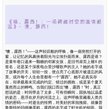
“噢，露西！”——这声轻叹般的呼唤，像一扇突然打开的
窗，让记忆的风裹挟着阳光与尘埃扑面而来。露西是谁？
是童年巷口递来一颗糖的邻家女孩，是旧书扉页上褪X 的
签名，还是某个深夜电台里沙哑歌声的主人？她的名字成
了故事的开关，轻轻一按，便点亮了心底那片被遗忘的风
景。或许每个人生命里都有一个“露西”。她不必真实存
在，却承载着未完成的约定、错过的拥抱，或是某个夏天
戛然而止的蝉鸣。当我们脱口而出“噢，露西！”时，真正
想说的是：时间带走了太多，可有些瞬间，固执地以温柔
的姿态，悬浮在岁月的河流之上。这声呼唤里藏着人类共
情的密码——对逝去的怅惘，对美好的笨拙挽留。就像普
鲁斯特的玛德琳蛋糕，露西的名字成了时光机的钥匙。我