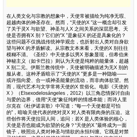
在人类文化与宗教的想象中，天使常被描绘为纯净无瑕、
超越肉体的神圣存在。然而，“天使的X ”这一概念却引发
了关于灵X 与欲望、神圣与人X 之间关系的深层思考。天
使是否拥有X 别？它们的“X ”是象征X 的还是具象化的？
这些问题不仅挑战传统神学观念，也折射出人类对自身欲
望与神X 的矛盾解读。从宗教文本来看，天使的X 别往往
模糊不清。《圣经》中天使多以男X 形象显现，但希伯来
神秘主义（如卡巴拉）则认为天使是纯粹的能量体，超越
X 别二元。伊斯兰教传统中，天使被明确描述为无X 别的
服从者。这种矛盾暗示了“天使的X ”更多是一种隐喻——
或许指向爱、合一或神圣能量的流动，而非肉体欲望。然
而，现代艺术与文学常将天使的X 世俗化。电影《天使的
X 》（Elsexodelosángeles，2012）以三角恋情探讨自由
与爱的边界，借用“天使”象征纯粹的情感本能；而诗人里
尔克在《杜伊诺哀歌》中写道：“每一个天使都是可怕
的”，暗喻天使代表的绝对灵X 对人类有限肉身的压迫。这
些创作将天使拉回人间，追问：若X 是人类体验的核心，
天使是否也能成为欲望的化身？“天使的X ”最终成为一面
镜子，映照出人类对神圣与情欲的永恒纠缠。它既是对禁