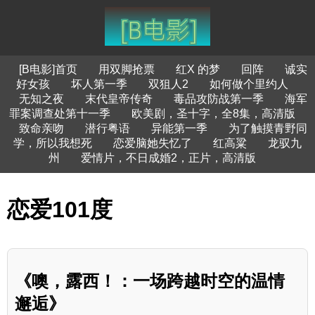
[B电影]首页
用双脚抢票
红X 的梦
回阵
诚实
好女孩
坏人第一季
双狙人2
如何做个里约人
无知之夜
末代皇帝传奇
毒品攻防战第一季
海军
罪案调查处第十一季
欧美剧，圣十字，全8集，高清版
致命亲吻
潜行粤语
异能第一季
为了触摸青野同
学，所以我想死
恋爱脑她失忆了
红高粱
龙驭九
州
爱情片，不日成婚2，正片，高清版
恋爱101度
《噢，露西！：一场跨越时空的温情
邂逅》