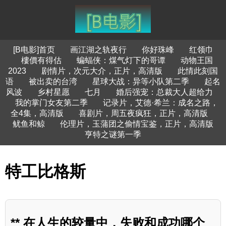
[B电影]首页
画江湖之轨夜行
你好珠峰
红领巾
樓價有得估
蝙蝠侠：煤气灯下的哥谭
动物王国
2023
剧情片，次元大介，正片，高清版
此情此刻国
语
被出卖的台湾
星球大战：异等小队第二季
起名
风波
乡村星愿
七月
婚后强宠：总裁大人超给力
我的掌门女友第二季
记录片，艾德·希兰：成名之路，
全4集，高清版
喜剧片，周五夜疯狂，正片，高清版
鱿鱼和鲸
伦理片，玉蒲团之偷情宝鉴，正片，高清版
亨特之谜第一季
特工比格斯
** 在人生的较量中，失败和成功哪个