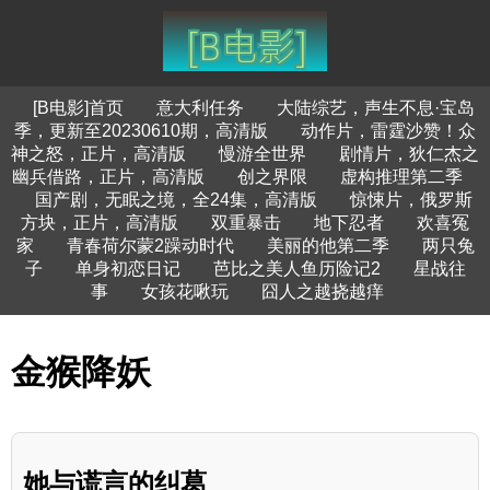
[B电影]首页
意大利任务
大陆综艺，声生不息·宝岛
季，更新至20230610期，高清版
动作片，雷霆沙赞！众
神之怒，正片，高清版
慢游全世界
剧情片，狄仁杰之
幽兵借路，正片，高清版
创之界限
虚构推理第二季
国产剧，无眠之境，全24集，高清版
惊悚片，俄罗斯
方块，正片，高清版
双重暴击
地下忍者
欢喜冤
家
青春荷尔蒙2躁动时代
美丽的他第二季
两只兔
子
单身初恋日记
芭比之美人鱼历险记2
星战往
事
女孩花啾玩
囧人之越挠越痒
金猴降妖
她与谎言的纠葛