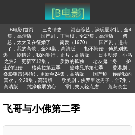
[B电影]首页
三贵情史
港台综艺，濠玩夏水礼，全4
集，高清版
国产剧，丁宝桢，全27集，高清版
傅
总，太太又在征婚了
简爱（1970）
国产剧，进击
了，我的高歌，全24集，高清版
拒不悔婚：傅总别想
逃
剧情片，我的罪行，正片，高清版
日本动漫，小鸟
之翼2，更新至12集，
质数的孤独
老友鬼上身
护
士的征婚
格莫拉第五季
篮球兄弟第七季
香港剧，
叠影狙击(粤语)，更新至24集，高清版
国产剧，你给我的
喜欢，全28集，高清版
欧美剧，佛罗里达男子，全7集，
高清版
纯净脆弱的心
掌门夫人轻点虐
荒岛余生
飞哥与小佛第二季