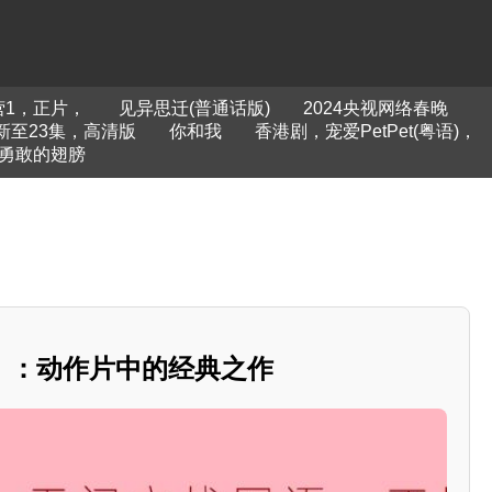
营1，正片，
见异思迁(普通话版)
2024央视网络春晚
新至23集，高清版
你和我
香港剧，宠爱PetPet(粤语)，
勇敢的翅膀
》：动作片中的经典之作