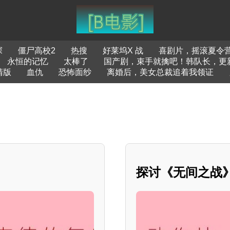
探
僵尸高校2
热搜
好莱坞X 战
喜剧片，摇滚夏令
永恒的记忆
太棒了
国产剧，束手就擒吧！韩队长，更
清版
血仇
恐怖面纱
离婚后，美女总裁追着我领证
探讨《无间之战