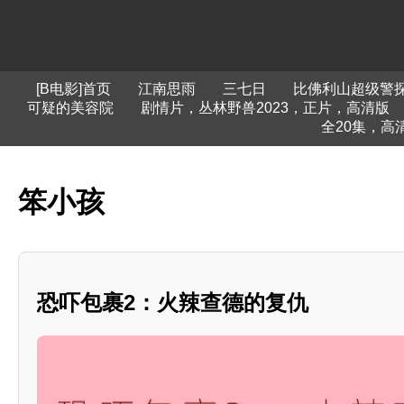
[B电影]首页
江南思雨
三七日
比佛利山超级警
可疑的美容院
剧情片，丛林野兽2023，正片，高清版
全20集，高
笨小孩
恐吓包裹2：火辣查德的复仇