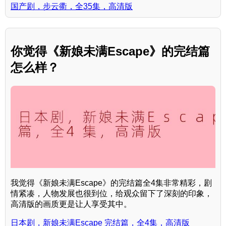
国产剧，步云衢，全35集，高清版
你觉得《新娘未满Escape》的完结篇
怎么样？
我觉得《新娘未满Escape》的完结篇全4集非常精彩，剧
情紧凑，人物发展也很到位，给观众留下了深刻的印象，
高清版的画质更是让人享受其中。
日本剧，新娘未满Escape 完结篇，全4集，高清版