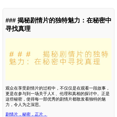
### 揭秘剧情片的独特魅力：在秘密中
寻找真理
观众在享受剧情片的过程中，不仅仅是在观看一段故事，
更是在参与到一场关于人X 、伦理和真相的探讨中。正是
这些秘密，使得每一部优秀的剧情片都散发着独特的魅
力，令人为之深思。
剧情片，秘密，正片，