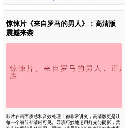
惊悚片《来自罗马的男人》：高清版
震撼来袭
影片在画面质感和音效处理上都非常讲究，高清版更是让
每一个细节都清晰可见。导演巧妙地运用灯光与阴影，营