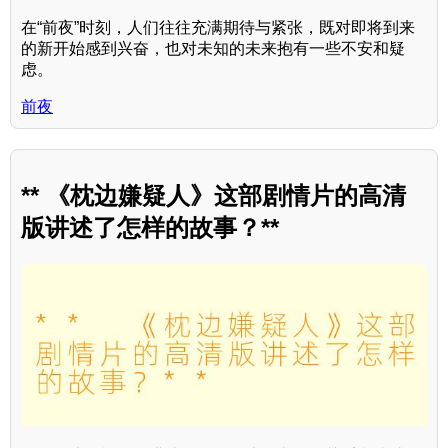
在“前夜”时刻，人们往往充满期待与紧张，既对即将到来
的新开始感到兴奋，也对未知的未来抱有一些不安和疑
虑。
前夜
** 《枕边嫌疑人》这部剧情片的高清
版讲述了怎样的故事？**