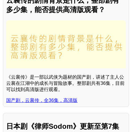
云襄传的剧情背景是什么，整部剧有
多少集，能否提供高清版观看？
《云襄传》是一部以武侠为题材的国产剧，讲述了主人公
云襄在江湖中的成长与冒险故事。整部剧共有36集，目前
可以找到高清版进行观看。
国产剧，云襄传，全36集，高清版
日本剧《律师Sodom》更新至第7集