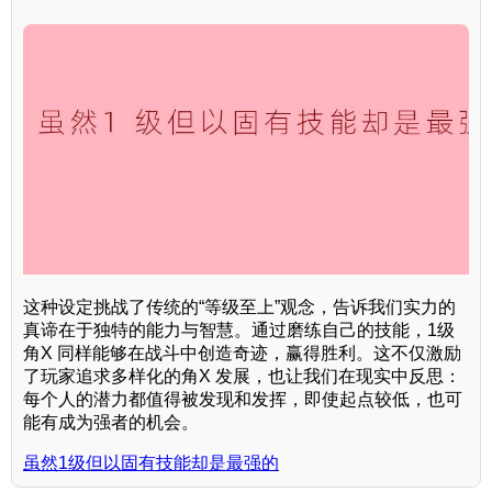
这种设定挑战了传统的“等级至上”观念，告诉我们实力的
真谛在于独特的能力与智慧。通过磨练自己的技能，1级
角X 同样能够在战斗中创造奇迹，赢得胜利。这不仅激励
了玩家追求多样化的角X 发展，也让我们在现实中反思：
每个人的潜力都值得被发现和发挥，即使起点较低，也可
能有成为强者的机会。
虽然1级但以固有技能却是最强的