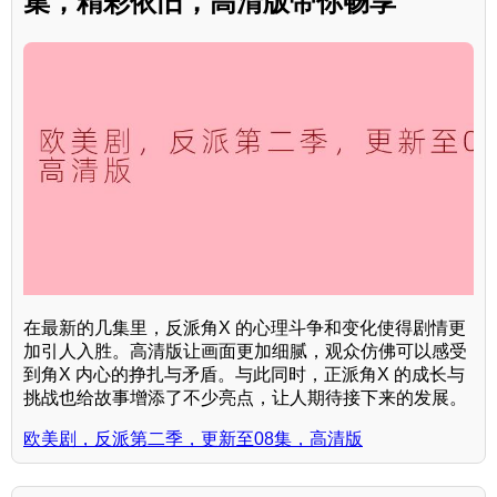
集，精彩依旧，高清版带你畅享
在最新的几集里，反派角X 的心理斗争和变化使得剧情更
加引人入胜。高清版让画面更加细腻，观众仿佛可以感受
到角X 内心的挣扎与矛盾。与此同时，正派角X 的成长与
挑战也给故事增添了不少亮点，让人期待接下来的发展。
欧美剧，反派第二季，更新至08集，高清版