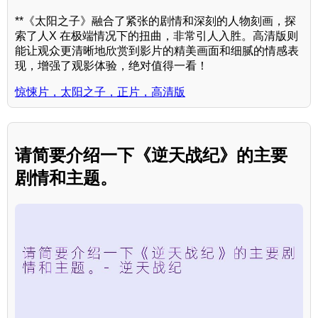
**《太阳之子》融合了紧张的剧情和深刻的人物刻画，探
索了人X 在极端情况下的扭曲，非常引人入胜。高清版则
能让观众更清晰地欣赏到影片的精美画面和细腻的情感表
现，增强了观影体验，绝对值得一看！
惊悚片，太阳之子，正片，高清版
请简要介绍一下《逆天战纪》的主要
剧情和主题。