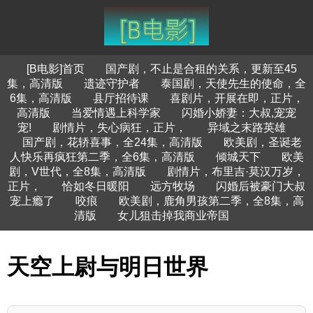
[B电影]首页
国产剧，不止是合租的关系，更新至45
集，高清版
遗迹守护者
泰国剧，天使先生的使命，全
6集，高清版
县厅招待课
喜剧片，开展在即，正片，
高清版
当爱情遇上科学家
闪婚小娇妻：大叔,宠宠
宠!
剧情片，失心病狂，正片，
异域之末路英雄
国产剧，花轿喜事，全24集，高清版
欧美剧，圣诞老
人快乐再疯狂第二季，全6集，高清版
倾城天下
欧美
剧，V世代，全8集，高清版
剧情片，布里吉·莫汉万岁，
正片，
恰如冬日暖阳
远方牧场
闪婚后被豪门大叔
宠上瘾了
咬痕
欧美剧，鹿角男孩第二季，全8集，高
清版
女儿狙击掉我商业帝国
天空上尉与明日世界