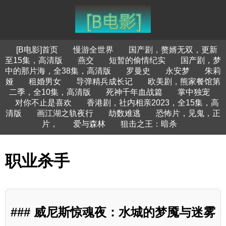
[B电影]首页
慢游全世界
国产剧，赘婿无双，更新
至15集，高清版
燕交
短暂的偷情纪实
国产剧，梦
中的那片海，全38集，高清版
罗曼史
永安梦
朱莉
娅
租婚男女
导弹精兵成长记
欧美剧，熊家餐馆第
二季，全10集，高清版
死神千年血战篇
掌中独宠
对你不止是喜欢
香港剧，社内相亲2023，全15集，高
清版
画江湖之轨夜行
劫数难逃
恐怖片，见鬼，正
片，
爱与森林
狙击之王：暗杀
职业杀手
### 威尼斯惊魂夜：水城的梦魇与迷雾