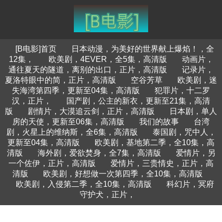
[B电影]首页
日本动漫，为美好的世界献上爆焰！，全
12集，
欧美剧，4EVER，全5集，高清版
动画片，
通往夏天的隧道，离别的出口，正片，高清版
记录片，
夏洛特眼中的简，正片，高清版
空谷芳草
欧美剧，迷
失海湾第四季，更新至04集，高清版
犯罪片，十二罗
汉，正片，
国产剧，公主的新衣，更新至21集，高清
版
剧情片，大漠追云剑，正片，高清版
日本剧，单人
房的天使，更新至06集，高清版
我们的故事
台湾
剧，火星上的维纳斯，全6集，高清版
泰国剧，咒中人，
更新至04集，高清版
欧美剧，基地第二季，全10集，高
清版
海外剧，爱欲焚身，全7集，高清版
爱情片，另
一个佐伊，正片，高清版
爱情片，三贵情史，正片，高
清版
欧美剧，好想做一次第四季，全10集，高清版
欧美剧，入侵第二季，全10集，高清版
科幻片，冥府
守护犬，正片，