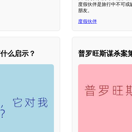
度假伙伴是旅行中不可或
朋友。
度假伙伴
有什么启示？
普罗旺斯谋杀案第