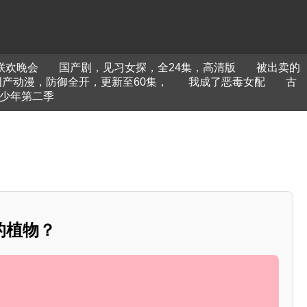
节联欢晚会
国产剧，见习女探，全24集，高清版
被出卖的
国产动漫，防御全开，更新至60集，
我成了恶毒女配
古
少年第二季
的植物？