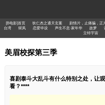
[B电影]首页
狄仁杰之通天玄案
剧情片，止痛骗，正
台湾
狱凤
恋爱毕设
声生不息·家年华
故梦
立特宇宙
美眉校探第三季
喜剧泰斗大乱斗有什么特别之处，让
看？****