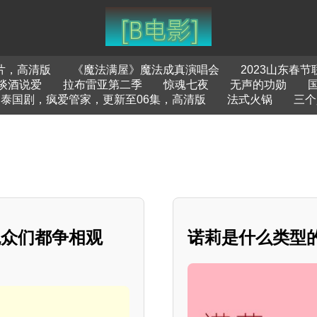
片，高清版
《魔法满屋》魔法成真演唱会
2023山东春
谈酒说爱
拉布雷亚第二季
惊魂七夜
无声的功勋
泰国剧，疯爱管家，更新至06集，高清版
法式火锅
三个
观众们都争相观
诺莉是什么类型