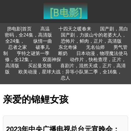
[B电影]首页
高温
十四天之暖春来
国产剧，黑白
密码，全24集，高清版
国产剧，力拔山兮的老婆大人，
全24集，
纵情一曲
恐怖片，鲜肉，正片，高清版
忍者之家
破事儿
东北奇缘
无名仙师
男气管
制
亨特之谜第一季
断奶
日本动漫，物理魔法使马
修，全12集，
双面神探
动作片，快枪查理，正片，
高清版
买起曼克顿
喜剧片，混然天成，正片，高清
版
欧美动漫，星球大战：异等小队第二季，全16集，
恋人
亲爱的锦鲤女孩
2023年中央广播电视总台元宵晚会：