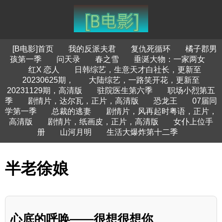
[B电影]首页
我的反派夫君
复仇死循环
橘子郡男
孩第一季
问天录
春之雪
垂涎大物：一家两女
红X 恋人
日韩综艺，生意天才白社长，更新至
20230625期，
大陆综艺，一路笑开花，更新至
20231129期，高清版
驻院医生第六季
职场小烈第五
季
剧情片，达尔瓦，正片，高清版
恐龙王
07届同
学第一季
总裁的逃妻
剧情片，风再起时粤语，正片，
高清版
剧情片，纸画皮，正片，高清版
女仆上位手
册
山河月明
生活大爆炸第十二季
半老徐娘
心底的呼唤——很想很想你