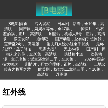
[B电影]首页
院内警察
日本剧，活着，全10集，高
清版
国产剧，妈妈在等你，全47集，
惊悚片，钻石
惹的祸，正片，高清版
剧情片，机器人8号，正片，高清
版
假面女郎
通缉犯
国产动漫，总有凶手想撩我，
更新至24集，高清版
傻夫归来沈小姐束手就擒
最终
幻想7：圣子降临
思家大战3
无上神瞳
国产剧，拥
抱未来的你，全20集，高清版
拐杖糖小道
欧美动
漫，宝贝老板：返宝还童第二季，全16集，
2024中国杂
技大联欢
剧情片，死亡护理师，正片，高清版
土地公
传奇之将军之爱
欧美剧，权欲第二章第三季，全10集，
高清版
浮图缘
红外线