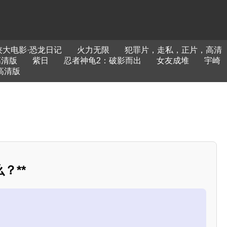
侠大电影·恐龙日记
火力无限
犯罪片，走私，正片，高清
高清版
紫日
忍者神龟2：破影而出
女友成堆
宇崎
高清版
？**