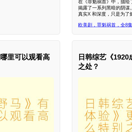
在《罪魁祸首》中，描绘
揭露了一系列黑暗的阴谋
真实X 和深度，只是为了
欧美剧，罪魁祸首，全8
在哪里可以观看高
日韩综艺《192
之处？