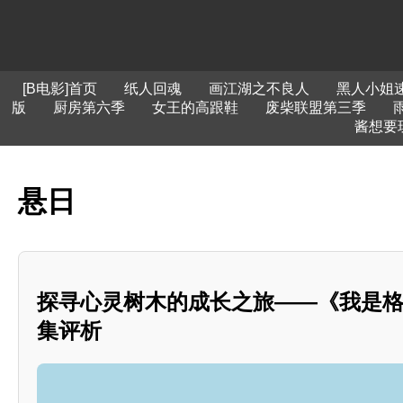
[B电影]首页
纸人回魂
画江湖之不良人
黑人小姐
版
厨房第六季
女王的高跟鞋
废柴联盟第三季
酱想要
悬日
探寻心灵树木的成长之旅——《我是格
集评析