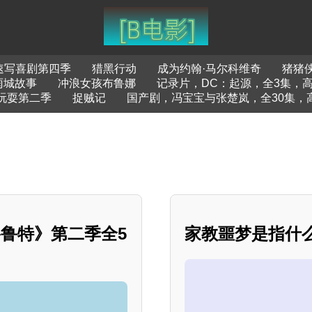
速写喜剧第四季
猎黑行动
成为约翰·马尔科维奇
猪猪
雨城故事
冲浪女孩布鲁娜
记录片，DC：起源，全3集，
玩耍第二季
捉贼记
国产剧，冯宝宝与张楚岚，全30集，
鲁特》第二季全5
家教噩梦是指什么