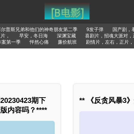
菲尔普斯兄弟和他们的神奇朋友第二季
9发子弹
国产剧，
正片，
早安，冬日海
深渊宝藏
喜剧片，招魂大派对，
诈案第一季
怦然心痛
廉价航班
剧情片，左右，正片，
230423期下
** 《反贪风暴
内容吗？****