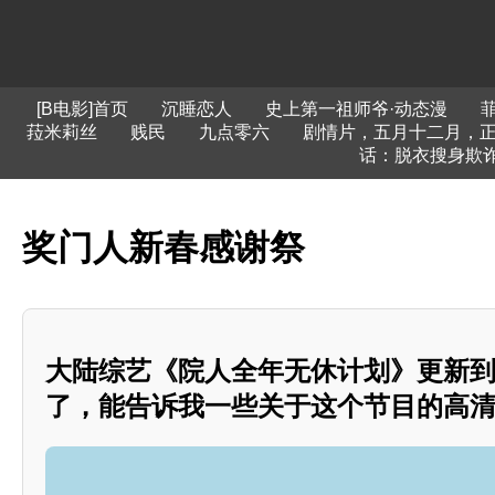
[B电影]首页
沉睡恋人
史上第一祖师爷·动态漫
菈米莉丝
贱民
九点零六
剧情片，五月十二月，
话：脱衣搜身欺
奖门人新春感谢祭
大陆综艺《院人全年无休计划》更新到20
了，能告诉我一些关于这个节目的高清版