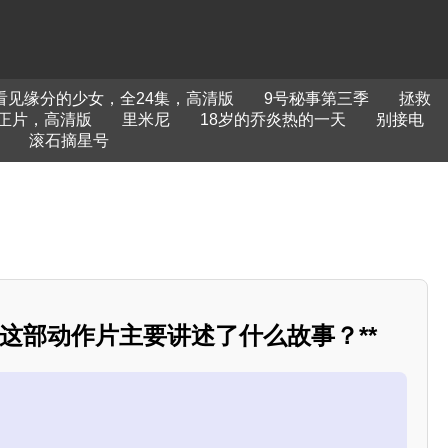
看见缘分的少女，全24集，高清版
9号秘事第三季
拯救
正片，高清版
里米尼
18岁的乔炎热的一天
别接电
滚石摘星号
3》这部动作片主要讲述了什么故事？**