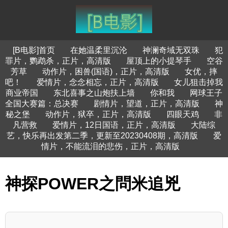
[B电影]首页
在她温柔里沉沦
神澜奇域无双珠
犯
罪片，鹦鹉杀，正片，高清版
屋顶上的小提琴手
空谷
芳草
动作片，困兽(国语)，正片，高清版
女优，摔
吧！
爱情片，念念相忘，正片，高清版
女儿狙击掉我
商业帝国
东北喜事之山炮扶上墙
你和我
网球王子
全国大赛篇：总决赛
剧情片，望道，正片，高清版
神
秘之堡
动作片，狱卒，正片，高清版
四眼天鸡
非
凡营救
爱情片，12日国语，正片，高清版
大陆综
艺，快乐再出发第二季，更新至20230408期，高清版
爱
情片，不能流泪的悲伤，正片，高清版
神探POWER之問米追兇