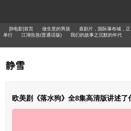
[B电影]首页
做生意的男孩
喜剧片，国际瀑布城，正
单行
江湖告急(普通话版)
我们的故事之沉默的年代
静雪
欧美剧《落水狗》全8集高清版讲述了