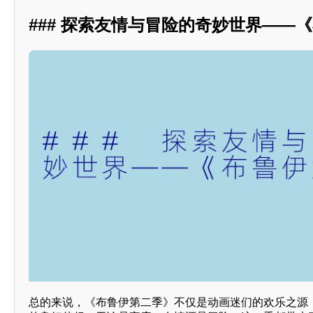
### 探索友情与冒险的奇妙世界——
总的来说，《布鲁伊第二季》不仅是动画迷们的欢乐之源