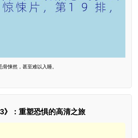
毛骨悚然，甚至难以入睡。
23》：重塑恐惧的高清之旅