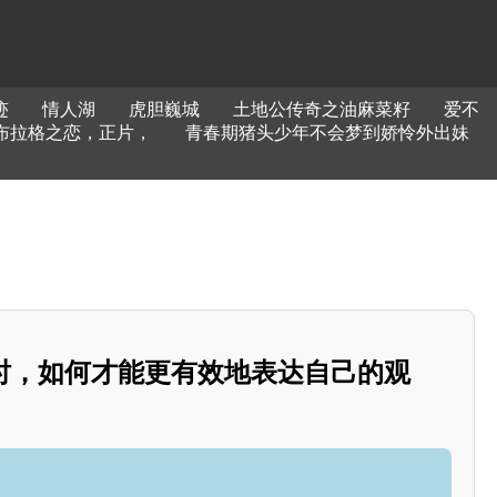
迹
情人湖
虎胆巍城
土地公传奇之油麻菜籽
爱不
布拉格之恋，正片，
青春期猪头少年不会梦到娇怜外出妹
涉时，如何才能更有效地表达自己的观