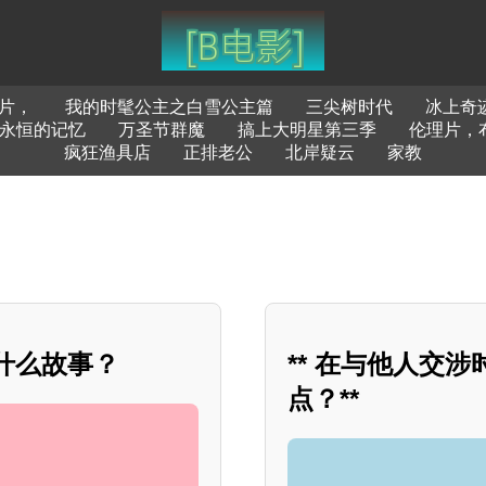
片，
我的时髦公主之白雪公主篇
三尖树时代
冰上奇
永恒的记忆
万圣节群魔
搞上大明星第三季
伦理片，
疯狂渔具店
正排老公
北岸疑云
家教
什么故事？
** 在与他人交
点？**