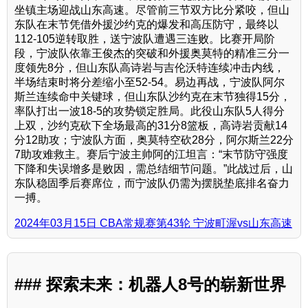
坐镇主场迎战山东高速。尽管前三节双方比分紧咬，但山
东队在末节凭借外援沙约克的爆发和高压防守，最终以
112-105逆转取胜，送宁波队遭遇三连败。比赛开局阶
段，宁波队依靠王俊杰的突破和外援奥莫特的精准三分一
度领先8分，但山东队高诗岩与吉伦沃特连续冲击内线，
半场结束时将分差缩小至52-54。易边再战，宁波队阿尔
斯兰连续命中关键球，但山东队沙约克在末节独得15分，
率队打出一波18-5的攻势锁定胜局。此役山东队5人得分
上双，沙约克砍下全场最高的31分8篮板，高诗岩贡献14
分12助攻；宁波队方面，奥莫特空砍28分，阿尔斯兰22分
7助攻难救主。赛后宁波主帅阿的江坦言：“末节防守强度
下降和失误增多是败因，需总结细节问题。”此战过后，山
东队稳固季后赛席位，而宁波队仍需为摆脱垫底排名奋力
一搏。
2024年03月15日 CBA常规赛第43轮 宁波町渥vs山东高速
### 探索未来：机器人8号的崭新世界