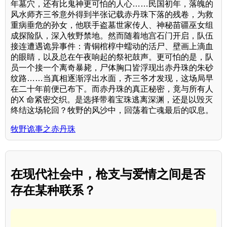
年墓穴，还有比鬼神更可怕的人心……民国初年，落魄的
风水师齐三爷意外得到半张记载赤丹珠下落的残卷，为救
重病垂危的孙女，他联手盗墓世家传人、神秘苗疆巫女组
成探险队，深入牧野禁地。然而随着地宫石门开启，队伍
接连遭遇诡异事件：青铜棺椁中蠕动的活尸、壁画上滴血
的眼睛，以及总在午夜响起的祭祀鼓声。更可怕的是，队
员一个接一个离奇暴毙，尸体胸口皆浮现出赤丹珠的朱砂
纹路……当真相逐渐浮出水面，齐三爷才发现，这场局早
在二十年前便已布下。而赤丹珠的真正秘密，竟与所有人
的X 命紧密交织。是选择带着宝珠逃离深渊，还是以毁灭
终结这场轮回？牧野的风沙中，回荡着亡魂最后的叹息。
牧野诡事之赤丹珠
在现代社会中，枪支与爱情之间是否
存在某种联系？