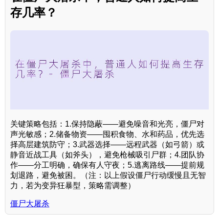
存几率？
关键策略包括：1.保持隐蔽——避免噪音和光亮，僵尸对
声光敏感；2.储备物资——囤积食物、水和药品，优先选
择高层建筑防守；3.武器选择——远程武器（如弓箭）或
静音近战工具（如斧头），避免枪械吸引尸群；4.团队协
作——分工明确，确保有人守夜；5.逃离路线——提前规
划退路，避免被困。（注：以上假设僵尸行动缓慢且无智
力，若为变异狂暴型，策略需调整）
僵尸大屠杀