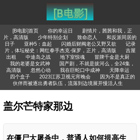
[B电影]首页
你的幸运日
剧情片，茜茜和我，正
片，高清版
少年特别企划
致命恋人
和反派同居的
日子
亚种5：血起
闪婚后财阀老公又野又欲
记录
片，体坛秘史：网红拳手杰克·保罗，正片，高清版
吉屋
出租
中途岛之战
地下室惊魂
冒牌千金是大厨
我的老婆是女武神
国产剧，不就是拔河么，全24集，
高清版
忽然心动
我在巨蛇口中成神
天降幸运
四个盒子
2023江苏卫视元宵晚会
因为不是真正的
伙伴而被逐出勇者队伍，流落到边境展开慢活人生
盖尔芒特家那边
在僵尸大屠杀中，普通人如何提高生