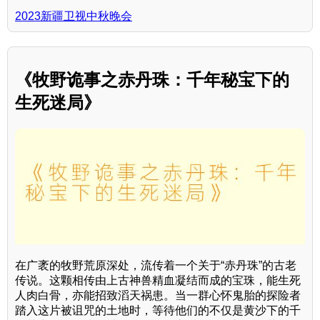
2023新疆卫视中秋晚会
《牧野诡事之赤丹珠：千年秘宝下的
生死迷局》
在广袤的牧野荒原深处，流传着一个关于“赤丹珠”的古老
传说。这颗相传由上古神兽精血凝结而成的宝珠，能生死
人肉白骨，亦能招致滔天祸患。当一群心怀鬼胎的探险者
踏入这片被诅咒的土地时，等待他们的不仅是黄沙下的千