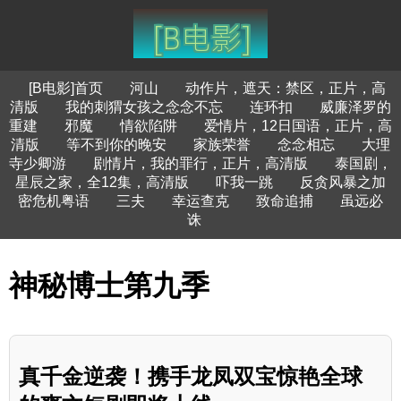
[B电影]首页
河山
动作片，遮天：禁区，正片，高
清版
我的刺猬女孩之念念不忘
连环扣
威廉泽罗的
重建
邪魔
情欲陷阱
爱情片，12日国语，正片，高
清版
等不到你的晚安
家族荣誉
念念相忘
大理
寺少卿游
剧情片，我的罪行，正片，高清版
泰国剧，
星辰之家，全12集，高清版
吓我一跳
反贪风暴之加
密危机粤语
三夫
幸运查克
致命追捕
虽远必
诛
神秘博士第九季
真千金逆袭！携手龙凤双宝惊艳全球