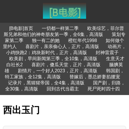
[B电影]首页
一切都一样第二季
欧美综艺，菲尔普
斯兄弟和他们的神奇朋友第一季，全6集，高清版
策划专
家第二季
独一有二的她
橙红年代1998
如何做个
里约人
喜剧片，亲亲偷心人，正片，高清版
动画片，
小鸡快跑2：鸡块新时代，正片，高清版
封神雷震子
欧美剧，早间新闻第三季，全10集，高清版
生意天才
白社长2
喜剧片，傻瓜天堂，正片，高清版
腼腆英
雄
剧情片，一个好人2023，正片，高清版
韩国剧，
特工家族，全12集，高清版
替嫁后，墨总娇妻掐腰宠
记录片，黑猩猩帝国，全4集，高清版
国产剧，归路，
全30集，高清版
回到古代当霸主
死尸死时四十四
西出玉门