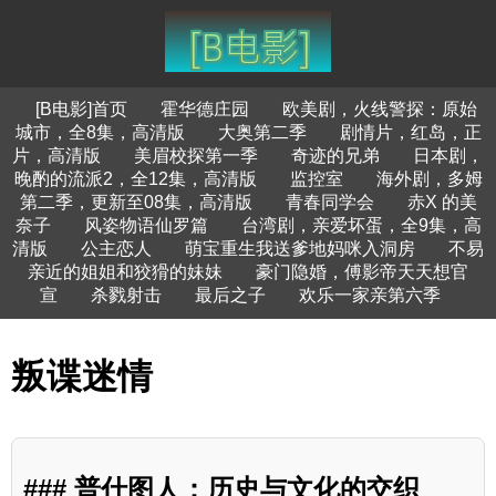
[B电影]首页
霍华德庄园
欧美剧，火线警探：原始
城市，全8集，高清版
大奥第二季
剧情片，红岛，正
片，高清版
美眉校探第一季
奇迹的兄弟
日本剧，
晚酌的流派2，全12集，高清版
监控室
海外剧，多姆
第二季，更新至08集，高清版
青春同学会
赤X 的美
奈子
风姿物语仙罗篇
台湾剧，亲爱坏蛋，全9集，高
清版
公主恋人
萌宝重生我送爹地妈咪入洞房
不易
亲近的姐姐和狡猾的妹妹
豪门隐婚，傅影帝天天想官
宣
杀戮射击
最后之子
欢乐一家亲第六季
叛谍迷情
### 普什图人：历史与文化的交织