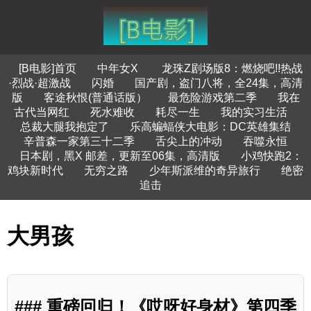
[B电影]首页
中年女X
龙珠Z剧场版8：燃烧吧!!热战
·烈战·超激战
闪婚
国产剧，盗门八将，全24集，高清
版
客途秋恨(普通话版）
最危险游戏第二季
我在
古代当网红
死水难收
耗尽一生
我的实习生活
总裁大腿我抱定了
乐高蝙蝠侠大电影：DC英雄集结
辛普森一家第三十二季
舌尖上的冲动
吞噬永恒
日本剧，黑X 邮差，更新至06集，高清版
小鸡快跑2：
鸡块新时代
无穷之路
少年斯派维的奇异旅行
绝密
追击
大男孩
### 重磅回归！《哎呀好身材》第四季