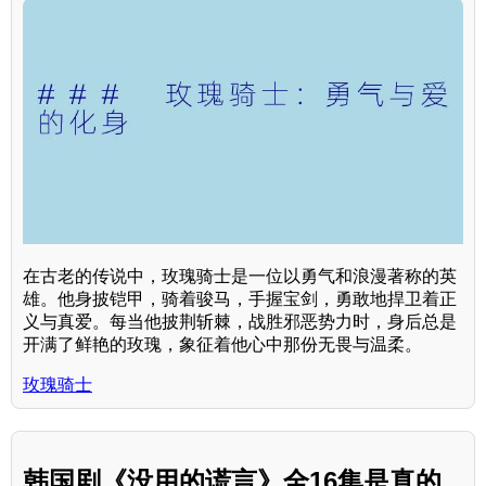
在古老的传说中，玫瑰骑士是一位以勇气和浪漫著称的英
雄。他身披铠甲，骑着骏马，手握宝剑，勇敢地捍卫着正
义与真爱。每当他披荆斩棘，战胜邪恶势力时，身后总是
开满了鲜艳的玫瑰，象征着他心中那份无畏与温柔。
玫瑰骑士
韩国剧《没用的谎言》全16集是真的