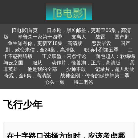
[B电影]首页
日本剧，黑X 邮差，更新至06集，高清
版
辛普森一家第十四季
支离人
战雷
国产剧，
鱼生知有你，更新至18集，高清版
恋爱毕设
国产
剧，致命来信，全24集，高清版
职场小烈第五季
二
十不惑网络版
正义联盟：闪点悖论
面包超人：软绵绵
与云之国
服从
动作片，怪兽湖，正片，高清版
我
非英雄
他是我的全部
少帅不敢
记录片，超凡动物
奇观，全6集，高清版
战神金刚：传奇的保护神第二季
心头一颤
特工老爸
飞行少年
在十字路口选择方向时，应该考虑哪