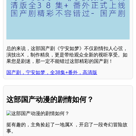
总的来说，这部国产剧《宁安如梦》不仅剧情扣人心弦，
演技出X ，制作精良，更是带给观众全新的视听享受。如
果您是剧迷，那一定不能错过这部精彩的国产剧！
国产剧，宁安如梦，全38集+番外，高清版
这部国产动漫的剧情如何？
挺有趣的，主角捡起了一地属X ，开启了一段奇幻冒险故
事。