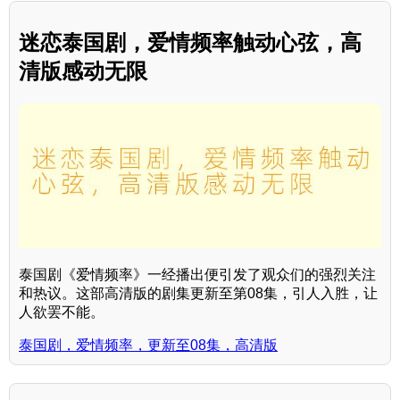
迷恋泰国剧，爱情频率触动心弦，高
清版感动无限
泰国剧《爱情频率》一经播出便引发了观众们的强烈关注
和热议。这部高清版的剧集更新至第08集，引人入胜，让
人欲罢不能。
泰国剧，爱情频率，更新至08集，高清版