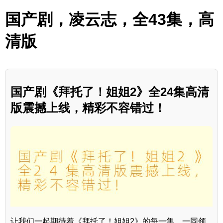
国产剧，凌云志，全43集，高
清版
国产剧《拜托了！姐姐2》全24集高清
版震撼上线，精彩不容错过！
让我们一起期待着《拜托了！姐姐2》的每一集，一同领