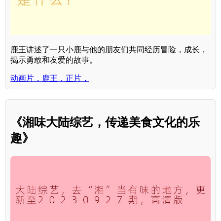
鹿王讲述了一只小鹿与他的朋友们共同经历冒险，成长，
揭示勇敢和友爱的故事。
动画片，鹿王，正片，
《湘味大陆综艺，传递美食文化的乐
趣》