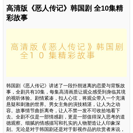
高清版《恶人传记》韩国剧 全10集精
彩故事
韩国剧《恶人传记》讲述了一段扑朔迷离的恋爱与背叛故
事，全剧共有10集，每集高清画质让观众感受到身临其境
的视听体验。剧情紧凑，扣人心弦，将观众带入一个充满
悬疑和刺激的世界。男女主角的演技精湛，让人为之动
容。故事情节曲折离奇，让人不禁一发不可收拾地看下
去。全剧不仅是一部情感剧，更是一部值得深入思考的道
德观察。细腻的情感描写和扎实的人物塑造让人印象深
刻。无论是对于韩国剧还是对于影视作品的欣赏者来说，