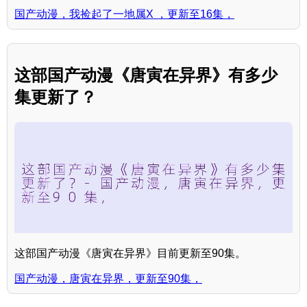
国产动漫，我捡起了一地属X ，更新至16集，
这部国产动漫《唐寅在异界》有多少
集更新了？
这部国产动漫《唐寅在异界》目前更新至90集。
国产动漫，唐寅在异界，更新至90集，