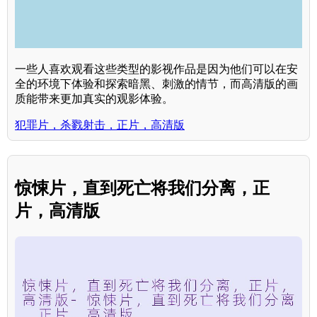
一些人喜欢观看这些类型的影视作品是因为他们可以在安
全的环境下体验和探索暗黑、刺激的情节，而高清版的画
质能带来更加真实的观影体验。
犯罪片，杀戮射击，正片，高清版
惊悚片，直到死亡将我们分离，正
片，高清版