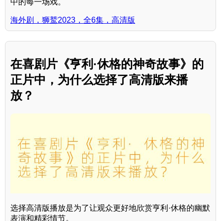
中的每一场戏。
海外剧，狮鹫2023，全6集，高清版
在喜剧片《亨利·休格的神奇故事》的
正片中，为什么选择了高清版来播
放？
选择高清版播放是为了让观众更好地欣赏亨利·休格的幽默
表演和精彩情节。