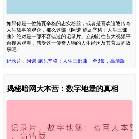
如果你是一位施瓦辛格的忠实粉丝，或者是喜欢追逐传奇
人生故事的观众，那么这部《阿诺·施瓦辛格：人生三部
曲》绝对是一部不容错过的记录片。立刻前往各大视频平
台搜索观看，感受这一传奇人物的人生经历及其背后的故
事吧！
记录片，阿诺·施瓦辛格：人生三部曲，全3集，高清版
揭秘暗网大本营：数字地堡的真相