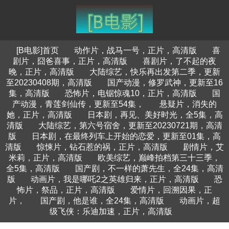
[B电影]首页
动作片，战马一号，正片，高清版
喜
剧片，囧爸喜事，正片，高清版
喜剧片，了不起的夜
晚，正片，高清版
大陆综艺，快乐再出发第二季，更新
至20230408期，高清版
国产动漫，修罗武神，更新至16
集，高清版
恐怖片，电锯惊魂10，正片，高清版
国
产动漫，青莲剑仙传，更新至54集，
悬疑片，消失的
她，正片，高清版
日本剧，再见、美好时光，全5集，高
清版
大陆综艺，第六号宿舍，更新至20230721期，高清
版
日本剧，在最终列车上开始的恋爱，更新至01集，高
清版
惊悚片，钻石惹的祸，正片，高清版
剧情片，艾
米莉，正片，高清版
欧美综艺，巅峰拍档第三十三季，
全5集，高清版
国产剧，不一样的萧先生，全24集，高清
版
动画片，我是哪吒2之英雄归来，正片，高清版
恐
怖片，祭品，正片，高清版
爱情片，回溯因果，正
片，
国产剧，他是谁，全24集，高清版
动画片，超
级飞侠：乐迪加速，正片，高清版