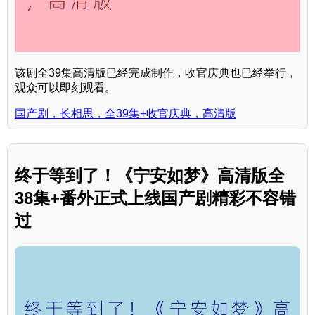
该剧全39集高清版已经完成制作，收官庆典也已经举行，
观众可以即刻观看。
国产剧，长相思，全39集+收官庆典，高清版
终于等到了！《宁安如梦》高清版全
38集+番外正式上线国产剧精彩不容错
过