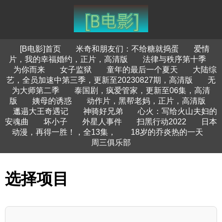
[B电影]首页
米奇和朋友们：不给糖就捣蛋
爱情
片，我的幸福婚约，正片，高清版
法律与秩序第十季
为你而来
女子监狱
童年的最后一个夏天
大陆综
艺，全员加速中第三季，更新至20230827期，高清版
无
为大师第二季
泰国剧，疯爱管家，更新至06集，高清
版
姨母的诱惑
动作片，黑帮老妈，正片，高清版
邋遢大王奇遇记
神骑好兄弟
心火：写给火山夫妇的
安魂曲
坏小子
外星人事件
扫黑行动2022
日本
动漫，再得一胜！，全13集，
18岁的乔炎热的一天
周三俱乐部
选择项目