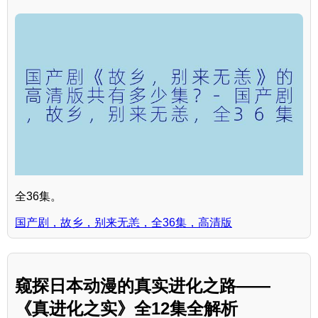
全36集。
国产剧，故乡，别来无恙，全36集，高清版
窥探日本动漫的真实进化之路——
《真进化之实》全12集全解析