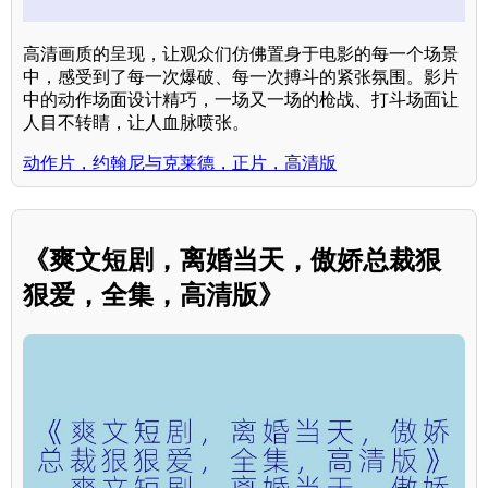
高清画质的呈现，让观众们仿佛置身于电影的每一个场景
中，感受到了每一次爆破、每一次搏斗的紧张氛围。影片
中的动作场面设计精巧，一场又一场的枪战、打斗场面让
人目不转睛，让人血脉喷张。
动作片，约翰尼与克莱德，正片，高清版
《爽文短剧，离婚当天，傲娇总裁狠
狠爱，全集，高清版》