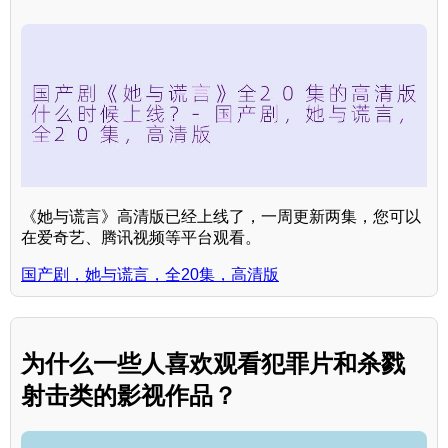
《她与谎言》高清版已经上线了，一周更新两集，您可以
在爱奇艺、腾讯视频等平台观看。
国产剧，她与谎言，全20集，高清版
为什么一些人喜欢观看犯罪片和杀戮
射击类的影视作品？