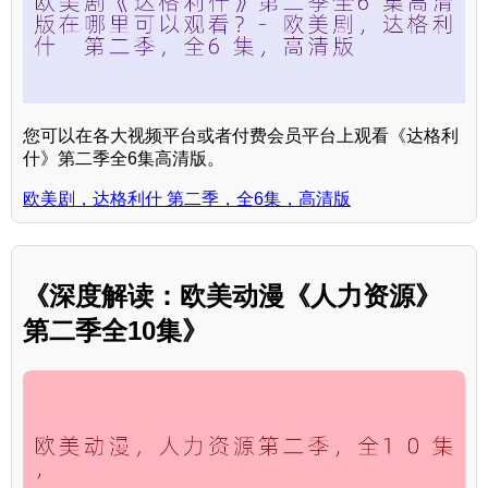
您可以在各大视频平台或者付费会员平台上观看《达格利
什》第二季全6集高清版。
欧美剧，达格利什 第二季，全6集，高清版
《深度解读：欧美动漫《人力资源》
第二季全10集》