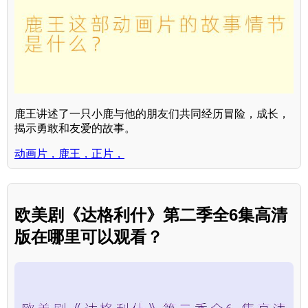
鹿王讲述了一只小鹿与他的朋友们共同经历冒险，成长，
揭示勇敢和友爱的故事。
动画片，鹿王，正片，
欧美剧《达格利什》第二季全6集高清
版在哪里可以观看？