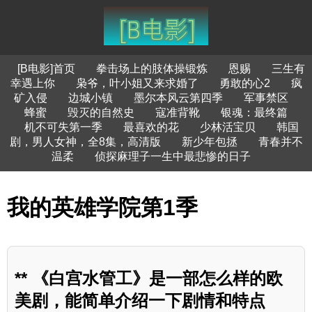
[B电影]首页
拳击场上的肢体操锻炼
恩赐
三生有
幸遇上你
枭爷，叶小姐又来求婚了
勇敢的心2
疯
矿入侵
边城小镇
墨尔本风云第四季
军事禁区
蜂蜜
毁灭的自然史
寇准背靴
银魂：最终篇
机不可失第一季
最喜欢的花
少林活宝贝
韩国
剧，男人女神，全8集，高清版
新少年包拯
青春并不
温柔
侦探麻理子一生中最悲惨的日子
我的英雄学院第1季
** 《白宫水管工》是一部怎么样的欧
美剧，能简单介绍一下剧情和特点