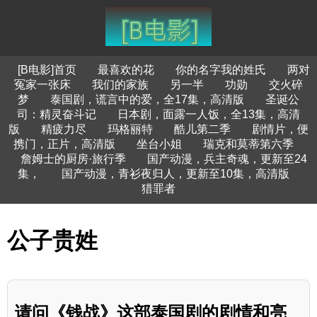
[B电影]首页
最喜欢的花
你的名字我的姓氏
两对
冤家一张床
我们的家族
另一半
功勋
交火碎
梦
泰国剧，谎言中的爱，全17集，高清版
圣诞公
司：精灵奋斗记
日本剧，面露一人饭，全13集，高清
版
精疲力尽
玛格丽特
酷儿第二季
剧情片，便
携门，正片，高清版
坐台小姐
瑞克和莫蒂第六季
詹姆士的厨房·旅行季
国产动漫，兵主奇魂，更新至24
集，
国产动漫，青衫夜归人，更新至10集，高清版
猎罪者
公子贵姓
请问《钱战》这部泰国剧的剧情和亮