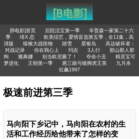
[B电影]首页
后院活宝第一季
辛普森一家第二十六
季
绯X 恋
欧美综艺，爱情盲选第五季，全11集，高
清版
猿猴大战怪物
踏雪
星银岛
高达破坏者：
对战记录
你在我心上
玛吉
3人行
那山那人那
狗
雅典娜
别当欧尼酱了！
夺命小丑
精灵宝可
梦进化
王朝第一季
扈三娘与矮脚虎王英
九月杀
狂飙1997
极速前进第三季
马向阳下乡记中，马向阳在农村的生
活和工作经历给他带来了怎样的变