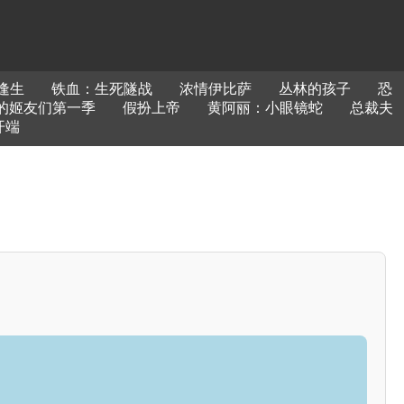
逢生
铁血：生死隧战
浓情伊比萨
丛林的孩子
恐
的姬友们第一季
假扮上帝
黄阿丽：小眼镜蛇
总裁夫
开端