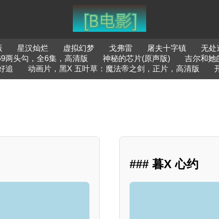
版
星汉灿烂
虚拟幻梦
戈弗雷
屠夫十字镇
无处
69两头勾，全6集，高清版
神秘的芯片(原声版)
吉尔和她
好追
动画片，黑X 五叶草：魔法帝之剑，正片，高清版
### 暮X 心约