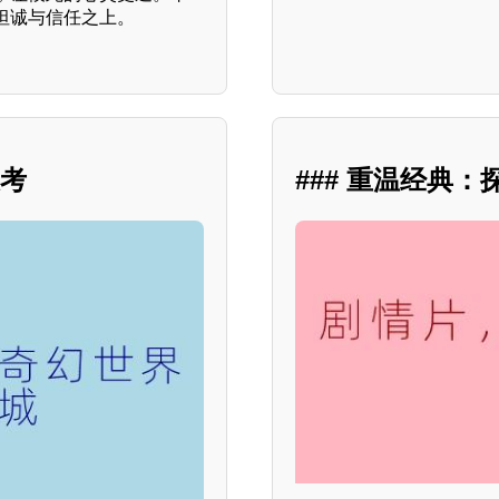
坦诚与信任之上。
思考
### 重温经典