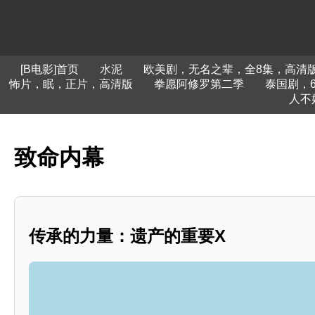
[B电影]首页
水泥
欧美剧，无名之辈，全8集，高清
怖片，眠，正片，高清版
拳愿阿修罗第二季
泰国剧，
人不
致命内幕
传承的力量：遗产的重要X