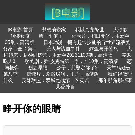
[B电影]首页
梦想演说家
我以真龙降世
大秧歌
间谍女孩
第一个孩子
记录片，和田食光，更新至
05集，高清版
日本动漫，拥有超常技能的异世界流浪美
食家，全12集，
美人与流血事件
鳄鱼与牙签鸟
大
陆综艺，封神训练营，更新至20231109期，高清版
养鬼
吃人3
欧美剧，乔·皮克特第二季，全10集，高清版
恋
与枪弹
创之界限
公子，我娶定你了2
天堂岛疑云
第八季
惊悚片，杀戮房间，正片，高清版
我们得做些
什么
英雄联盟：双城之战第一季英语
那年那兔那些事
儿番外篇
睁开你的眼睛