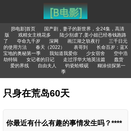
[B电影]首页
国产剧，妻子的新世界，全24集，高清
版
戏精女主桃花多
陆少别虐了,姜小姐已经卷钱跑路
了
夺命九千岁
深网
画江湖之轨夜行
三千日元
的使用方法
春天（2022）
表哥到
长命百岁：蓝X
宝地的奥秘第一季
我知道我爱你
少女宿舍
空中浩
劫特辑
女记者的日记
走过浮华大地英法篇
蠢货
爱的界线
自由夫人
钧瓷蛤蟆砚
糊涂侦探第一
季
只身在荒岛60天
你最近有什么有趣的事情发生吗？****