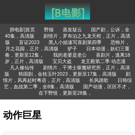
[B电影]首页
野猫
蒸发疑云
国产剧，公诉，全
40集，高清版
剧情片，罗布泊之九龙天棺，正片，高清
版
盲证2023
黑人小姐速写喜剧第四季
恐怖片，
月之花园，正片，高清版
驴子
日本动漫，妖幻三重
奏，更新至12集，
我的老婆是老公
喜剧片，逃离18
岁，正片，高清版
宝贝大盗
龙王殿第二季·动态漫
凡人修仙传
剧情片，千博士驱魔研究所，正片，高清
版
韩国剧，金枝玉叶2023，更新至17集，高清版
剧
情片，风再起时粤语，正片，高清版
长风踏歌
日韩综
艺，血战第二季，全8集，高清版
国产动漫，区区不才，
在下野怪，更新至28集，
动作巨星