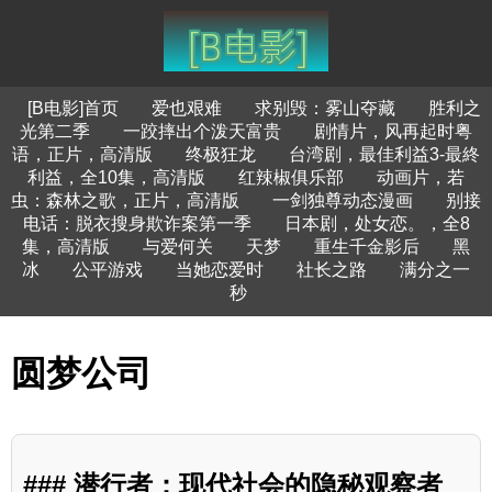
[B电影]首页
爱也艰难
求别毁：雾山夺藏
胜利之
光第二季
一跤摔出个泼天富贵
剧情片，风再起时粤
语，正片，高清版
终极狂龙
台湾剧，最佳利益3-最終
利益，全10集，高清版
红辣椒俱乐部
动画片，若
虫：森林之歌，正片，高清版
一剑独尊动态漫画
别接
电话：脱衣搜身欺诈案第一季
日本剧，处女恋。，全8
集，高清版
与爱何关
天梦
重生千金影后
黑
冰
公平游戏
当她恋爱时
社长之路
满分之一
秒
圆梦公司
### 潜行者：现代社会的隐秘观察者