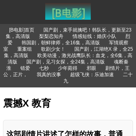
[B电影]首页
国产剧，束手就擒吧！韩队长，更新至23
集，高清版
梨梨恋知舟
情感短线：婚庆小队
烈
爱
韩国剧，朝鲜律师，全16集，高清版
军情观察
室
重案组
歌剧少女！
国产剧，江湖绝X 录，全25
集，高清版
欧美动漫，激光战鹰队长：血龙，全6集，高
清版
国产剧，见习女探，全24集，高清版
魂断秦
淮
错爱
七秒
少年菀得
邪眼
剧情片，王
公，正片，
我真的没事
超级飞侠：乐迪加速
二十
九
震撼X 教育
这部剧情片讲述了怎样的故事，普通