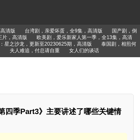
，高清版
台湾剧，亲爱坏蛋，全9集，高清版
国产剧，倒
正片，高清版
欧美剧，爱乐新家人第一季，全13集，高清
星之沙龙，更新至20230625期，高清版
泰国剧，相煎何
人
夫人难追，付总请自重
女人们的谈话
 第四季Part3》主要讲述了哪些关键情