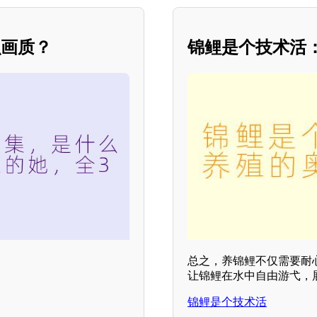
么画质？
锦鲤是个技术活
总之，养锦鲤不仅需要耐
让锦鲤在水中自由游弋，
锦鲤是个技术活