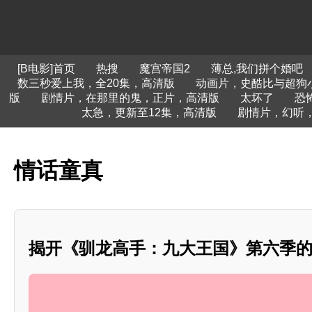
[B电影]首页
热搜
魔宫帝国2
薄总,我们拼个婚吧
数三秒爱上我，全20集，高清版
动画片，史酷比与超狗
版
剧情片，在那里的鬼，正片，高清版
太坏了
恐
太急，更新至12集，高清版
剧情片，幻听
情话童真
揭开《驯龙高手：九大王国》第六季