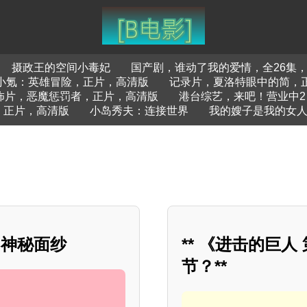
摄政王的空间小毒妃
国产剧，谁动了我的爱情，全26集
小氪：英雄冒险，正片，高清版
记录片，夏洛特眼中的简，
怖片，恶魔惩罚者，正片，高清版
港台综艺，来吧！营业中2：
，正片，高清版
小岛秀夫：连接世界
我的嫂子是我的女
的神秘面纱
** 《进击的巨人
节？**