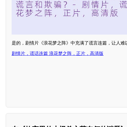
是的，剧情片《浪花梦之阵》中充满了谎言连篇，让人难
剧情片，谎话连篇 浪花梦之阵，正片，高清版