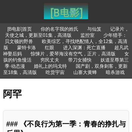
[B电影]首页
你的名字我的姓氏
与仙笈
记录片，
天使之城，更新至01集，高清版
监控室
少年猎手：
贝文顿的野兽
欧美综艺，寻找绝配情人，全12集，高清
版
蒙特卡洛
红眼
进入深渊：死亡直播
超凡武
神娶后妈
惊悚片，爱琴海没有空气，正片，高清版
女
孩的钓鱼慢活
穷民丈夫
带刀女捕快
妖道至尊第三
季·动态漫
婚礼上的玛戈特
国产剧，双身刺客，更新
至18集，高清版
吃货宇宙
山寨大黄蜂
暗杀游戏
阿罕
### 《不良行为第一季：青春的挣扎与