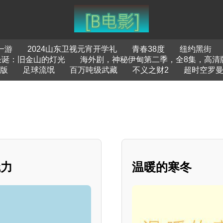
一游
2024山东卫视元宵开学礼
青春38度
纽约黑街
圣诞：旧金山的灯光
海外剧，神秘伊甸第二季，全8集，高清
版
足球流氓
百万吨级武藏
不义之财2
超时空罗
魅力
温暖的寒冬