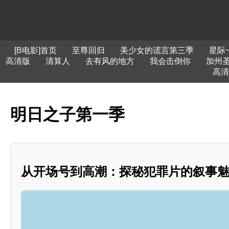
[B电影]首页
至尊回归
美少女的谎言第三季
星际
高清版
清算人
去有风的地方
我会击倒你
加州
高清
明日之子第一季
从开场号到高潮：探秘犯罪片的叙事