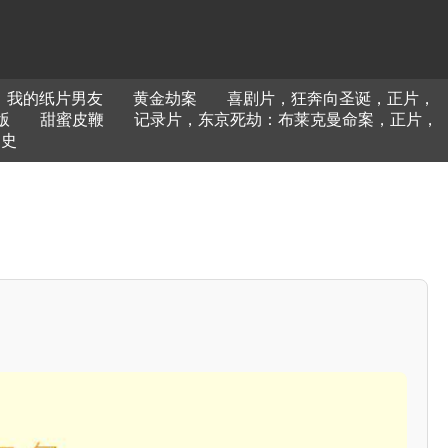
我的纸片男友
黄金劫案
喜剧片，狂奔向圣诞，正片，
版
甜蜜皮鞭
记录片，东京死劫：布莱克曼命案，正片，
曼史